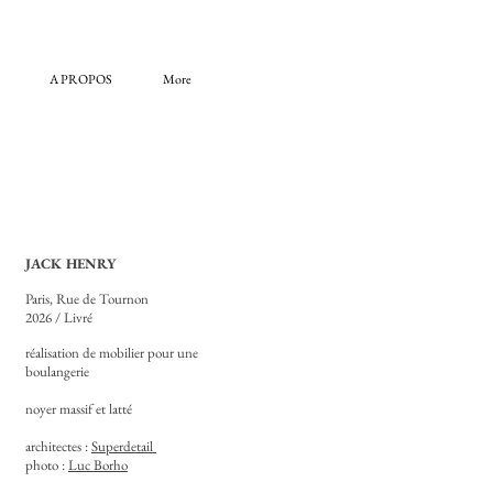
A PROPOS
More
JACK HENRY
Paris, Rue de Tournon
2026
/ Livré
réalisation de mobilier pour une
boulangerie
noyer massif et latté
architectes :
Superdetail
photo :
Luc Borho